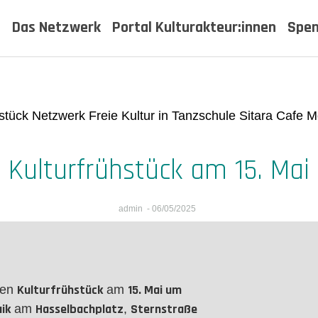
t
Das Netzwerk
Portal Kulturakteur:innen
Spe
Kulturfrühstück am 15. Mai
admin
-
06/05/2025
Kulturfrühstück
15. Mai um
ten
am
ik
Hasselbachplatz
Sternstraße
am
,