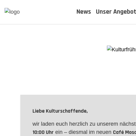
Skip
News
Unser Angebo
to
content
Liebe Kulturschaffende,
wir laden euch herzlich zu unserem nächs
10:00 Uhr
Café Mosa
ein – diesmal im neuen