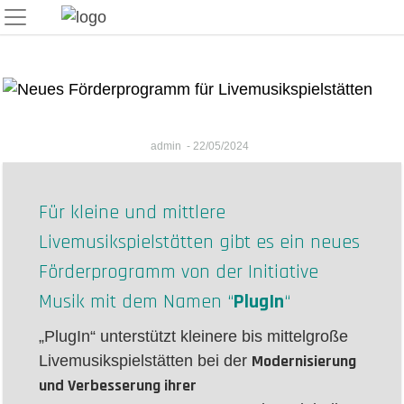
Skip
to
content
admin
-
22/05/2024
Für kleine und mittlere
Livemusikspielstätten gibt es ein neues
Förderprogramm von der Initiative
Musik mit dem Namen “
PlugIn
“
„PlugIn“ unterstützt kleinere bis mittelgroße
Modernisierung
Livemusikspielstätten bei der
und Verbesserung ihrer